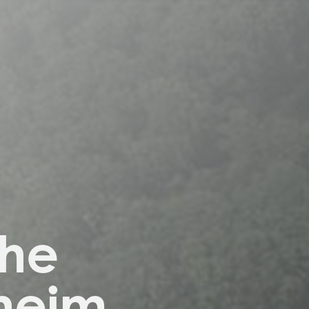
he
heim