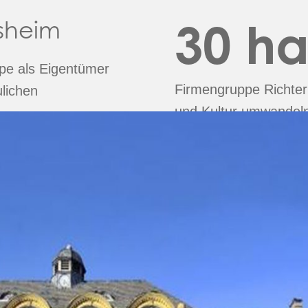
30
h
sheim
pe als Eigentümer
Firmengruppe Richter
ulichen
und Kultur umwandel